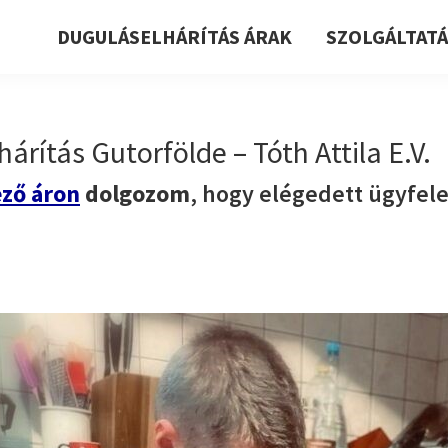
DUGULÁSELHÁRÍTÁS ÁRAK
SZOLGÁLTAT
árítás Gutorfölde – Tóth Attila E.V.
ző áron
dolgozom
, hogy elégedett ügyfel