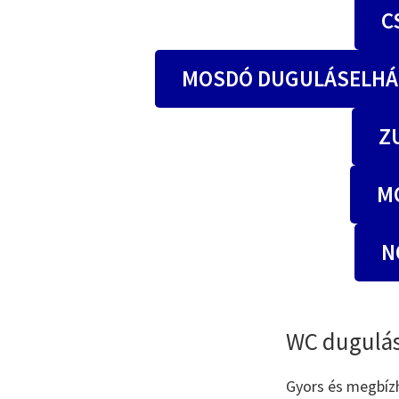
C
MOSDÓ DUGULÁSELHÁ
Z
M
N
WC dugulás
Gyors és megbíz