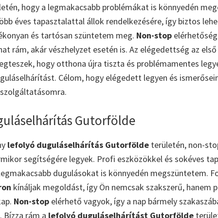
letén, hogy a legmakacsabb problémákat is könnyedén me
öbb éves tapasztalattal állok rendelkezésére, így biztos leh
ékonyan és tartósan szüntetem meg.
Non-stop
elérhetőség
at rám, akár vészhelyzet esetén is. Az elégedettség az els
egteszek, hogy otthona újra tiszta és problémamentes legy
guláselhárítást. Célom, hogy elégedett legyen és ismerőseine
 szolgáltatásomra.
guláselhárítás Gutorfölde
ny
lefolyó duguláselhárítás Gutorfölde
területén, non-sto
ármikor segítségére legyek. Profi eszközökkel és sokéves tap
 legmakacsabb dugulásokat is könnyedén megszüntetem. F
ron
kínáljak megoldást, így Ön nemcsak szakszerű, hanem p
kap.
Non-stop
elérhető vagyok, így a nap bármely szakaszába
. Bízza rám a
lefolyó duguláselhárítást Gutorfölde
terüle