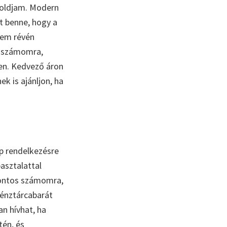
goldjam. Modern
et benne, hogy a
em révén
ő számomra,
en. Kedvező áron
k is ajánljon, ha
p rendelkezésre
asztalattal
ontos számomra,
énztárcabarát
n hívhat, ha
tén, és