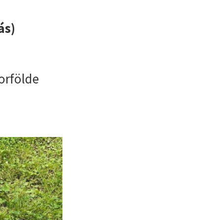
ás)
orfölde