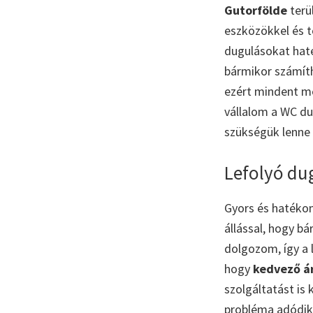
Gutorfölde
terü
eszközökkel és t
dugulásokat hat
bármikor számíth
ezért mindent m
vállalom a WC du
szükségük lenne
Lefolyó du
Gyors és hatéko
állással, hogy b
dolgozom, így a
hogy
kedvező á
szolgáltatást is 
probléma adódik