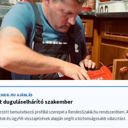
AKIK.HU AJÁNLÁS
tt duguláselhárító szakember
őrzött bemutatkozó profillal szerepel a RendesSzakik.hu rendszerében. A 
ok és ügyfél-visszajelzések alapján segíti a biztonságosabb választást.