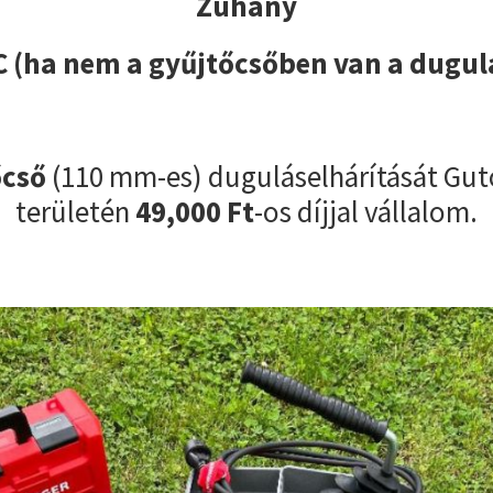
Zuhany
 (ha nem a gyűjtőcsőben van a dugul
őcső
(110 mm-es) duguláselhárítását Gut
területén
49,000 Ft
-os díjjal vállalom.