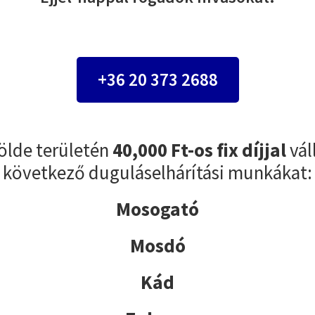
+36 20 373 2688
ölde területén
40,000 Ft-os fix díjjal
vál
következő duguláselhárítási munkákat:
Mosogató
Mosdó
Kád