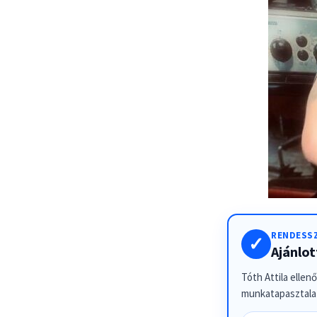
RENDESSZ
✓
Ajánlo
Tóth Attila ellen
munkatapasztalat