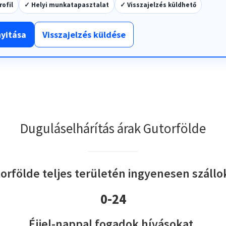
rofil
✓ Helyi munkatapasztalat
✓ Visszajelzés küldhető
nyitása
Visszajelzés küldése
Duguláselhárítás árak Gutorfölde
orfölde teljes területén ingyenesen szállok
0-24
Éjjel-nappal fogadok hívásokat.