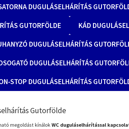
SATORNA DUGULÁSELHÁRÍTÁS GUTORFÖL
RÍTÁS GUTORFÖLDE
KÁD DUGULÁSE
UHANYZÓ DUGULÁSELHÁRÍTÁS GUTORFÖL
OSOGATÓ DUGULÁSELHÁRÍTÁS GUTORFÖL
ON-STOP DUGULÁSELHÁRÍTÁS GUTORFÖL
elhárítás Gutorfölde
ható megoldást kínálok
WC duguláselhárítással kapcsol