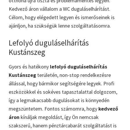
otthona újra tiszta és problémamentes legyen.
Kedvező áron vállalom a WC duguláselhárítást.
Célom, hogy elégedett legyen és ismerőseinek is
ajánljon, ha szükségük lenne szolgáltatásomra.
Lefolyó duguláselhárítás
Kustánszeg
Gyors és hatékony
lefolyó duguláselhárítás
Kustánszeg
területén, non-stop rendelkezésre
állással, hogy bármikor segítségére legyek. Profi
eszközökkel és sokéves tapasztalattal dolgozom,
így a legmakacsabb dugulásokat is könnyedén
megszüntetem. Fontos számomra, hogy
kedvező
áron
kínáljak megoldást, így Ön nemcsak
szakszerű, hanem pénztárcabarát szolgáltatást is