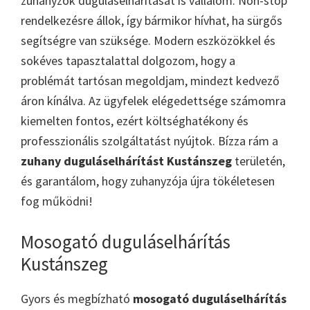
zuhanyzók duguláselhárítását is vállalom. Non-stop
rendelkezésre állok, így bármikor hívhat, ha sürgős
segítségre van szüksége. Modern eszközökkel és
sokéves tapasztalattal dolgozom, hogy a
problémát tartósan megoldjam, mindezt kedvező
áron kínálva. Az ügyfelek elégedettsége számomra
kiemelten fontos, ezért költséghatékony és
professzionális szolgáltatást nyújtok. Bízza rám a
zuhany duguláselhárítást Kustánszeg
területén,
és garantálom, hogy zuhanyzója újra tökéletesen
fog működni!
Mosogató duguláselhárítás
Kustánszeg
Gyors és megbízható
mosogató duguláselhárítás