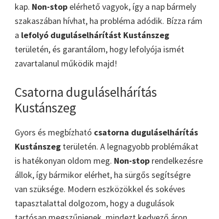
kap.
Non-stop
elérhető vagyok, így a nap bármely
szakaszában hívhat, ha probléma adódik. Bízza rám
a
lefolyó duguláselhárítást Kustánszeg
területén, és garantálom, hogy lefolyója ismét
zavartalanul működik majd!
Csatorna duguláselhárítás
Kustánszeg
Gyors és megbízható
csatorna duguláselhárítás
Kustánszeg
területén. A legnagyobb problémákat
is hatékonyan oldom meg.
Non-stop
rendelkezésre
állok, így bármikor elérhet, ha sürgős segítségre
van szüksége. Modern eszközökkel és sokéves
tapasztalattal dolgozom, hogy a dugulások
tartósan megszűnjenek, mindezt kedvező áron