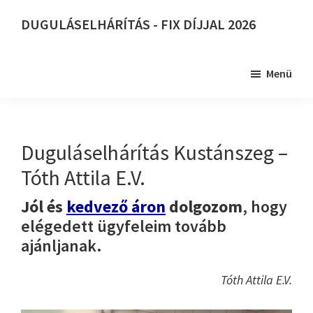
Skip
DUGULÁSELHÁRÍTÁS - FIX DÍJJAL 2026
to
DUGULÁSELHÁRÍTÁS
main
-
content
Menü
FIX
DÍJJAL
2026
Duguláselhárítás Kustánszeg –
Tóth Attila E.V.
Jól és
kedvező áron
dolgozom
, hogy
elégedett ügyfeleim tovább
ajánljanak.
Tóth Attila E.V.