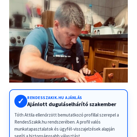
RENDESSZAKIK.HU AJÁNLÁS
✓
Ajánlott duguláselhárító szakember
Tóth Attila ellenőrzött bemutatkozó profillal szerepel a
RendesSzakik.hu rendszerében. A profil valós
munkatapasztalatok és ügyfél-visszajelzések alapján
segíti a biztonságosabb választást.