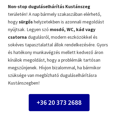
Non-stop duguláselhárítás Kustánszeg
területén! A nap bármely szakaszában elérhető,
hogy
sürgős
helyzetekben is azonnali megoldást
nyújtsak. Legyen szó
mosdó, WC, kád vagy
csatorna
dugulásról, modern eszközökkel és
sokéves tapasztalattal állok rendelkezésére. Gyors
és hatékony munkavégzés mellett kedvező áron
kínálok megoldást, hogy a problémák tartósan
megszűnjenek. Hívjon bizalommal, ha bármikor
szüksége van megbízható duguláselhárításra
Kustánszegben!
+36 20 373 2688