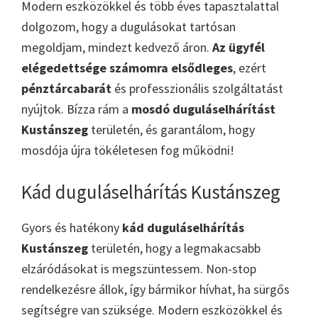
Modern eszközökkel és több éves tapasztalattal
dolgozom, hogy a dugulásokat tartósan
megoldjam, mindezt kedvező áron.
Az ügyfél
elégedettsége számomra elsődleges
, ezért
pénztárcabarát
és professzionális szolgáltatást
nyújtok. Bízza rám a
mosdó duguláselhárítást
Kustánszeg
területén, és garantálom, hogy
mosdója újra tökéletesen fog működni!
Kád duguláselhárítás Kustánszeg
Gyors és hatékony
kád duguláselhárítás
Kustánszeg
területén, hogy a legmakacsabb
elzáródásokat is megszüntessem. Non-stop
rendelkezésre állok, így bármikor hívhat, ha sürgős
segítségre van szüksége. Modern eszközökkel és