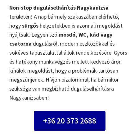
Non-stop duguláselhárítás Nagykanizsa
területén! A nap bármely szakaszában elérhető,
hogy
sürgős
helyzetekben is azonnali megoldást
nyújtsak. Legyen szó
mosdó, WC, kád vagy
csatorna
dugulásról, modern eszközökkel és
sokéves tapasztalattal állok rendelkezésére. Gyors
és hatékony munkavégzés mellett kedvező áron
kínálok megoldást, hogy a problémák tartósan
megszűnjenek. Hívjon bizalommal, ha bármikor
szüksége van megbízható duguláselhárításra
Nagykanizsaben!
+36 20 373 2688