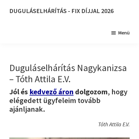
Skip
DUGULÁSELHÁRÍTÁS - FIX DÍJJAL 2026
to
DUGULÁSELHÁRÍTÁS
main
-
content
Menü
FIX
DÍJJAL
2026
Duguláselhárítás Nagykanizsa
– Tóth Attila E.V.
Jól és
kedvező áron
dolgozom
, hogy
elégedett ügyfeleim tovább
ajánljanak.
Tóth Attila E.V.