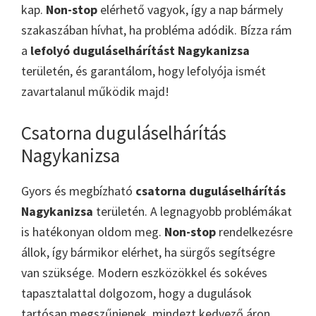
kap.
Non-stop
elérhető vagyok, így a nap bármely
szakaszában hívhat, ha probléma adódik. Bízza rám
a
lefolyó duguláselhárítást Nagykanizsa
területén, és garantálom, hogy lefolyója ismét
zavartalanul működik majd!
Csatorna duguláselhárítás
Nagykanizsa
Gyors és megbízható
csatorna duguláselhárítás
Nagykanizsa
területén. A legnagyobb problémákat
is hatékonyan oldom meg.
Non-stop
rendelkezésre
állok, így bármikor elérhet, ha sürgős segítségre
van szüksége. Modern eszközökkel és sokéves
tapasztalattal dolgozom, hogy a dugulások
tartósan megszűnjenek, mindezt kedvező áron