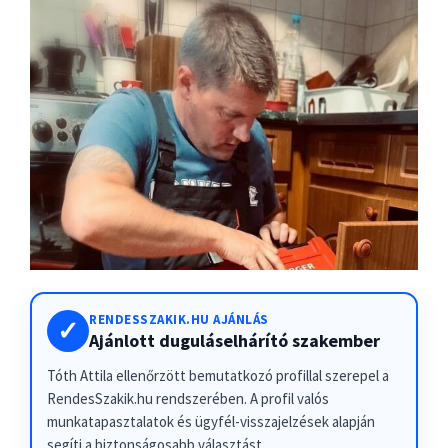
RENDESSZAKIK.HU AJÁNLÁS
✓
Ajánlott duguláselhárító szakember
Tóth Attila ellenőrzött bemutatkozó profillal szerepel a
RendesSzakik.hu rendszerében. A profil valós
munkatapasztalatok és ügyfél-visszajelzések alapján
segíti a biztonságosabb választást.