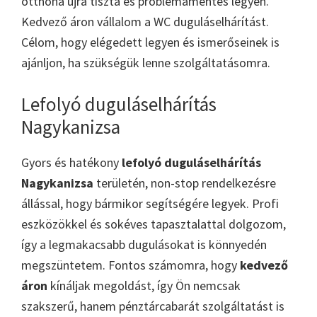
otthona újra tiszta és problémamentes legyen.
Kedvező áron vállalom a WC duguláselhárítást.
Célom, hogy elégedett legyen és ismerőseinek is
ajánljon, ha szükségük lenne szolgáltatásomra.
Lefolyó duguláselhárítás
Nagykanizsa
Gyors és hatékony
lefolyó duguláselhárítás
Nagykanizsa
területén, non-stop rendelkezésre
állással, hogy bármikor segítségére legyek. Profi
eszközökkel és sokéves tapasztalattal dolgozom,
így a legmakacsabb dugulásokat is könnyedén
megszüntetem. Fontos számomra, hogy
kedvező
áron
kínáljak megoldást, így Ön nemcsak
szakszerű, hanem pénztárcabarát szolgáltatást is