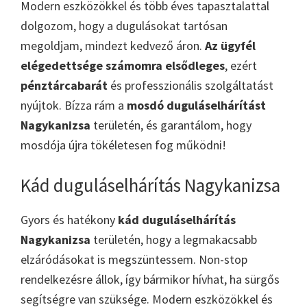
Modern eszközökkel és több éves tapasztalattal
dolgozom, hogy a dugulásokat tartósan
megoldjam, mindezt kedvező áron.
Az ügyfél
elégedettsége számomra elsődleges
, ezért
pénztárcabarát
és professzionális szolgáltatást
nyújtok. Bízza rám a
mosdó duguláselhárítást
Nagykanizsa
területén, és garantálom, hogy
mosdója újra tökéletesen fog működni!
Kád duguláselhárítás Nagykanizsa
Gyors és hatékony
kád duguláselhárítás
Nagykanizsa
területén, hogy a legmakacsabb
elzáródásokat is megszüntessem. Non-stop
rendelkezésre állok, így bármikor hívhat, ha sürgős
segítségre van szüksége. Modern eszközökkel és