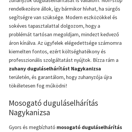
zuhanyzók duguláselhárítását is vállalom. Non-stop
rendelkezésre állok, így bármikor hívhat, ha sürgős
segítségre van szüksége. Modern eszközökkel és
sokéves tapasztalattal dolgozom, hogy a
problémát tartósan megoldjam, mindezt kedvező
áron kínálva. Az ügyfelek elégedettsége számomra
kiemelten fontos, ezért költséghatékony és
professzionális szolgáltatást nyújtok. Bízza rám a
zuhany duguláselhárítást Nagykanizsa
területén, és garantálom, hogy zuhanyzója újra
tökéletesen fog működni!
Mosogató duguláselhárítás
Nagykanizsa
Gyors és megbízható
mosogató duguláselhárítás