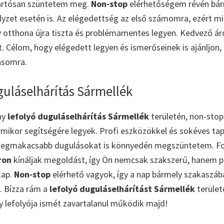
artósan szüntetem meg.
Non-stop
elérhetőségem révén bár
lyzet esetén is. Az elégedettség az első számomra, ezért m
otthona újra tiszta és problémamentes legyen. Kedvező ár
t. Célom, hogy elégedett legyen és ismerőseinek is ajánljon
ásomra.
uláselhárítás Sármellék
ny
lefolyó duguláselhárítás Sármellék
területén, non-stop
ármikor segítségére legyek. Profi eszközökkel és sokéves tap
 legmakacsabb dugulásokat is könnyedén megszüntetem. F
ron
kínáljak megoldást, így Ön nemcsak szakszerű, hanem p
kap.
Non-stop
elérhető vagyok, így a nap bármely szakaszába
. Bízza rám a
lefolyó duguláselhárítást Sármellék
terület
 lefolyója ismét zavartalanul működik majd!