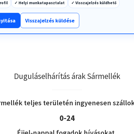
rofil
✓ Helyi munkatapasztalat
✓ Visszajelzés küldhető
nyitása
Visszajelzés küldése
Duguláselhárítás árak Sármellék
mellék teljes területén ingyenesen szállok
0-24
Éjjel-nappal fogadok hívásokat.