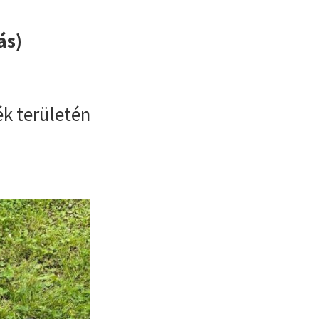
ás)
ék területén