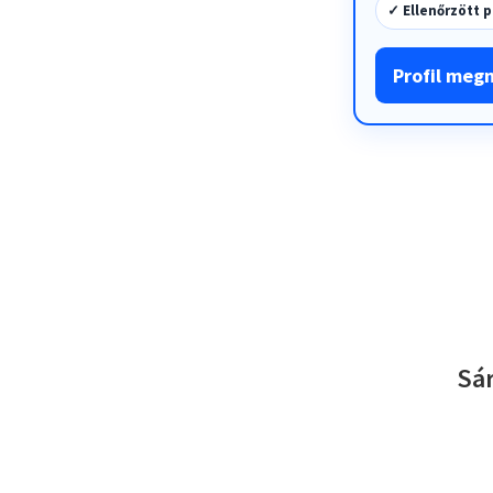
✓ Ellenőrzött p
Profil meg
Sár