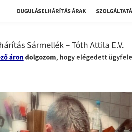
DUGULÁSELHÁRÍTÁS ÁRAK
SZOLGÁLTAT
árítás Sármellék – Tóth Attila E.V.
ző áron
dolgozom
, hogy elégedett ügyfel