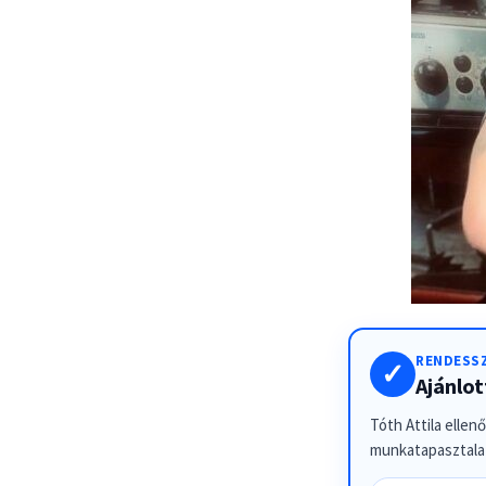
RENDESSZ
✓
Ajánlo
Tóth Attila ellen
munkatapasztalat