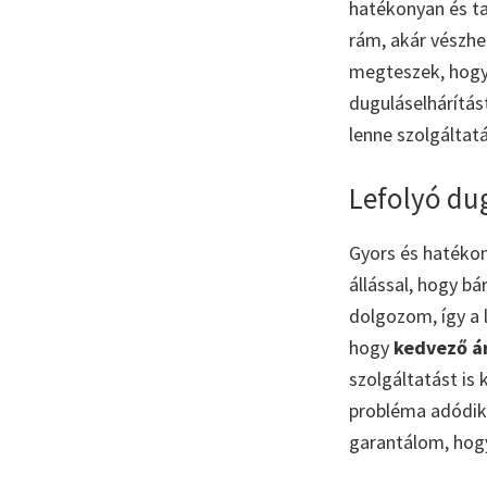
hatékonyan és t
rám, akár vészhe
megteszek, hogy 
duguláselhárítás
lenne szolgáltat
Lefolyó dug
Gyors és hatéko
állással, hogy b
dolgozom, így a
hogy
kedvező á
szolgáltatást is 
probléma adódik
garantálom, hogy