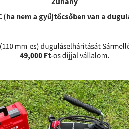
Zuhany
 (ha nem a gyűjtőcsőben van a dugul
(110 mm-es) duguláselhárítását Sármell
49,000 Ft
-os díjjal vállalom.