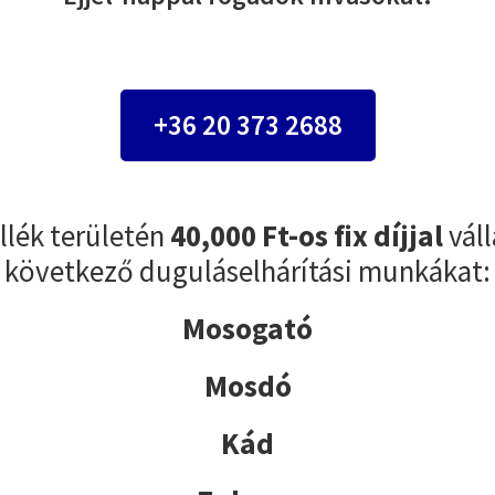
+36 20 373 2688
lék területén
40,000 Ft-os fix díjjal
vál
következő duguláselhárítási munkákat:
Mosogató
Mosdó
Kád