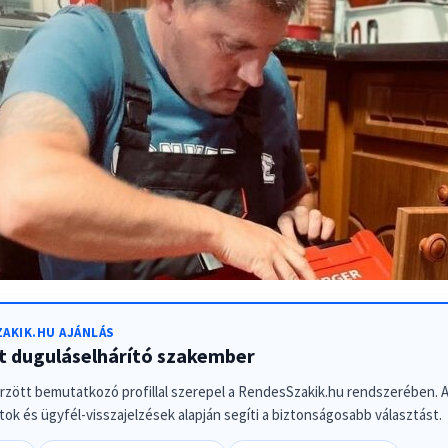
AKIK.HU AJÁNLÁS
tt duguláselhárító szakember
őrzött bemutatkozó profillal szerepel a RendesSzakik.hu rendszerében. A 
ok és ügyfél-visszajelzések alapján segíti a biztonságosabb választást.