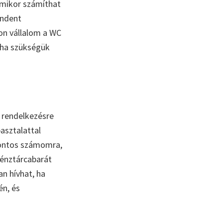
mikor számíthat
indent
on vállalom a WC
, ha szükségük
 rendelkezésre
asztalattal
ontos számomra,
énztárcabarát
n hívhat, ha
én, és