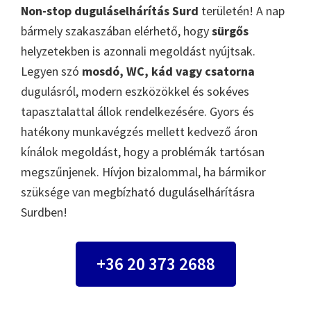
Non-stop duguláselhárítás Surd
területén! A nap
bármely szakaszában elérhető, hogy
sürgős
helyzetekben is azonnali megoldást nyújtsak.
Legyen szó
mosdó, WC, kád vagy csatorna
dugulásról, modern eszközökkel és sokéves
tapasztalattal állok rendelkezésére. Gyors és
hatékony munkavégzés mellett kedvező áron
kínálok megoldást, hogy a problémák tartósan
megszűnjenek. Hívjon bizalommal, ha bármikor
szüksége van megbízható duguláselhárításra
Surdben!
+36 20 373 2688