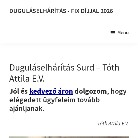
Skip
DUGULÁSELHÁRÍTÁS - FIX DÍJJAL 2026
to
DUGULÁSELHÁRÍTÁS
main
-
content
Menü
FIX
DÍJJAL
2026
Duguláselhárítás Surd – Tóth
Attila E.V.
Jól és
kedvező áron
dolgozom
, hogy
elégedett ügyfeleim tovább
ajánljanak.
Tóth Attila E.V.