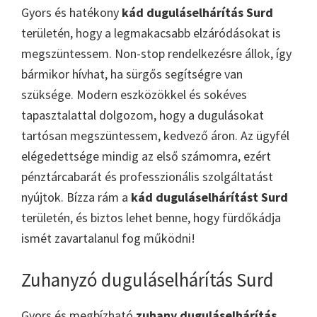
Gyors és hatékony
kád duguláselhárítás Surd
területén, hogy a legmakacsabb elzáródásokat is
megszüntessem. Non-stop rendelkezésre állok, így
bármikor hívhat, ha sürgős segítségre van
szüksége. Modern eszközökkel és sokéves
tapasztalattal dolgozom, hogy a dugulásokat
tartósan megszüntessem, kedvező áron. Az ügyfél
elégedettsége mindig az első számomra, ezért
pénztárcabarát és professzionális szolgáltatást
nyújtok. Bízza rám a
kád duguláselhárítást Surd
területén, és biztos lehet benne, hogy fürdőkádja
ismét zavartalanul fog működni!
Zuhanyzó duguláselhárítás Surd
Gyors és megbízható
zuhany duguláselhárítás