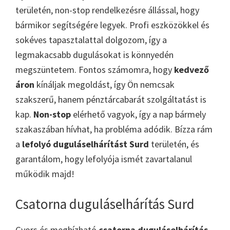
területén, non-stop rendelkezésre állással, hogy
bármikor segítségére legyek. Profi eszközökkel és
sokéves tapasztalattal dolgozom, így a
legmakacsabb dugulásokat is könnyedén
megszüntetem. Fontos számomra, hogy
kedvező
áron
kínáljak megoldást, így Ön nemcsak
szakszerű, hanem pénztárcabarát szolgáltatást is
kap.
Non-stop
elérhető vagyok, így a nap bármely
szakaszában hívhat, ha probléma adódik. Bízza rám
a
lefolyó duguláselhárítást Surd
területén, és
garantálom, hogy lefolyója ismét zavartalanul
működik majd!
Csatorna duguláselhárítás Surd
Gyors és megbízható
csatorna duguláselhárítás