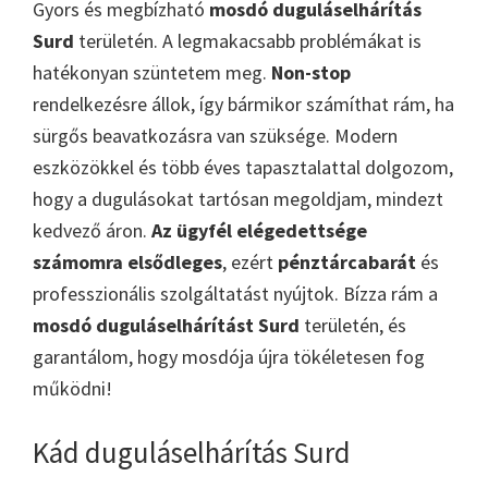
Gyors és megbízható
mosdó duguláselhárítás
Surd
területén. A legmakacsabb problémákat is
hatékonyan szüntetem meg.
Non-stop
rendelkezésre állok, így bármikor számíthat rám, ha
sürgős beavatkozásra van szüksége. Modern
eszközökkel és több éves tapasztalattal dolgozom,
hogy a dugulásokat tartósan megoldjam, mindezt
kedvező áron.
Az ügyfél elégedettsége
számomra elsődleges
, ezért
pénztárcabarát
és
professzionális szolgáltatást nyújtok. Bízza rám a
mosdó duguláselhárítást Surd
területén, és
garantálom, hogy mosdója újra tökéletesen fog
működni!
Kád duguláselhárítás Surd