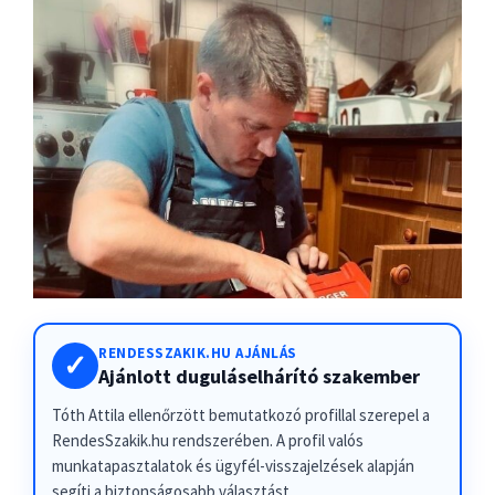
RENDESSZAKIK.HU AJÁNLÁS
✓
Ajánlott duguláselhárító szakember
Tóth Attila ellenőrzött bemutatkozó profillal szerepel a
RendesSzakik.hu rendszerében. A profil valós
munkatapasztalatok és ügyfél-visszajelzések alapján
segíti a biztonságosabb választást.