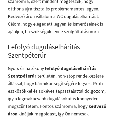
számomra, ezért mindent megteszek, hogy
otthona újra tiszta és problémamentes legyen.
Kedvező áron vállalom a WC duguláselhárítást.
Célom, hogy elégedett legyen és ismerőseinek is
ajánljon, ha szükségük lenne szolgáltatásomra.
Lefolyó duguláselhárítás
Szentpéterúr
Gyors és hatékony
lefolyó duguláselhárítás
Szentpéterúr
területén, non-stop rendelkezésre
állással, hogy bármikor segítségére legyek. Profi
eszközökkel és sokéves tapasztalattal dolgozom,
így a legmakacsabb dugulásokat is könnyedén
megszüntetem. Fontos számomra, hogy
kedvező
áron
kínáljak megoldást, így Ön nemcsak