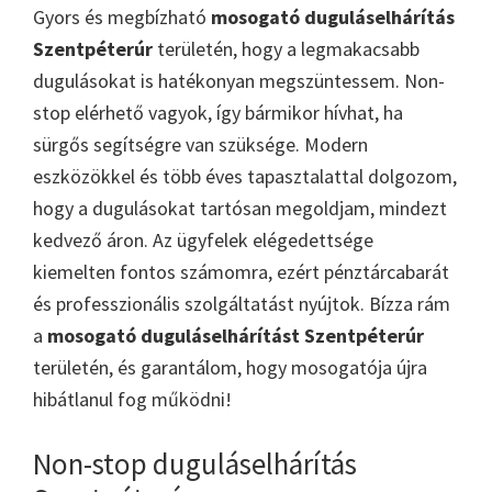
Gyors és megbízható
mosogató duguláselhárítás
Szentpéterúr
területén, hogy a legmakacsabb
dugulásokat is hatékonyan megszüntessem. Non-
stop elérhető vagyok, így bármikor hívhat, ha
sürgős segítségre van szüksége. Modern
eszközökkel és több éves tapasztalattal dolgozom,
hogy a dugulásokat tartósan megoldjam, mindezt
kedvező áron. Az ügyfelek elégedettsége
kiemelten fontos számomra, ezért pénztárcabarát
és professzionális szolgáltatást nyújtok. Bízza rám
a
mosogató duguláselhárítást Szentpéterúr
területén, és garantálom, hogy mosogatója újra
hibátlanul fog működni!
Non-stop duguláselhárítás