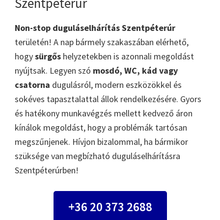
Szentpéterúr
Non-stop duguláselhárítás Szentpéterúr
területén! A nap bármely szakaszában elérhető,
hogy
sürgős
helyzetekben is azonnali megoldást
nyújtsak. Legyen szó
mosdó, WC, kád vagy
csatorna
dugulásról, modern eszközökkel és
sokéves tapasztalattal állok rendelkezésére. Gyors
és hatékony munkavégzés mellett kedvező áron
kínálok megoldást, hogy a problémák tartósan
megszűnjenek. Hívjon bizalommal, ha bármikor
szüksége van megbízható duguláselhárításra
Szentpéterúrben!
+36 20 373 2688