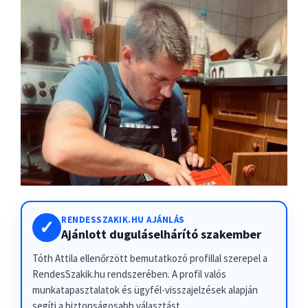
RENDESSZAKIK.HU AJÁNLÁS
✓
Ajánlott duguláselhárító szakember
Tóth Attila ellenőrzött bemutatkozó profillal szerepel a
RendesSzakik.hu rendszerében. A profil valós
munkatapasztalatok és ügyfél-visszajelzések alapján
segíti a biztonságosabb választást.