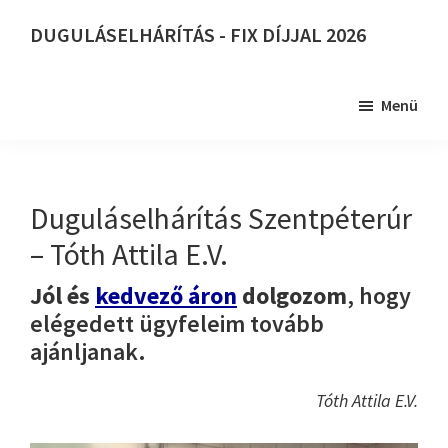
Skip
DUGULÁSELHÁRÍTÁS - FIX DÍJJAL 2026
to
DUGULÁSELHÁRÍTÁS
main
-
content
Menü
FIX
DÍJJAL
2026
Duguláselhárítás Szentpéterúr
– Tóth Attila E.V.
Jól és
kedvező áron
dolgozom
, hogy
elégedett ügyfeleim tovább
ajánljanak.
Tóth Attila E.V.