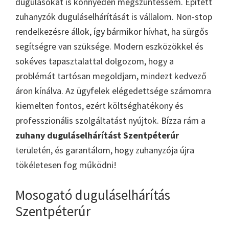
dugulásokat is könnyedén megszüntessem. Épített
zuhanyzók duguláselhárítását is vállalom. Non-stop
rendelkezésre állok, így bármikor hívhat, ha sürgős
segítségre van szüksége. Modern eszközökkel és
sokéves tapasztalattal dolgozom, hogy a
problémát tartósan megoldjam, mindezt kedvező
áron kínálva. Az ügyfelek elégedettsége számomra
kiemelten fontos, ezért költséghatékony és
professzionális szolgáltatást nyújtok. Bízza rám a
zuhany duguláselhárítást Szentpéterúr
területén, és garantálom, hogy zuhanyzója újra
tökéletesen fog működni!
Mosogató duguláselhárítás
Szentpéterúr