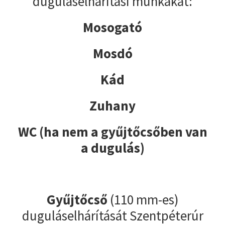
duguláselhárítási munkákat:
Mosogató
Mosdó
Kád
Zuhany
WC (ha nem a gyűjtőcsőben van
a dugulás)
Gyűjtőcső
(110 mm-es)
duguláselhárítását Szentpéterúr