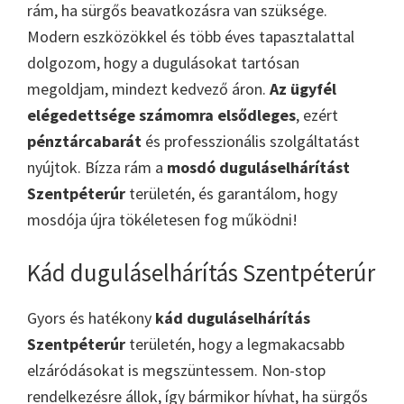
rám, ha sürgős beavatkozásra van szüksége.
Modern eszközökkel és több éves tapasztalattal
dolgozom, hogy a dugulásokat tartósan
megoldjam, mindezt kedvező áron.
Az ügyfél
elégedettsége számomra elsődleges
, ezért
pénztárcabarát
és professzionális szolgáltatást
nyújtok. Bízza rám a
mosdó duguláselhárítást
Szentpéterúr
területén, és garantálom, hogy
mosdója újra tökéletesen fog működni!
Kád duguláselhárítás Szentpéterúr
Gyors és hatékony
kád duguláselhárítás
Szentpéterúr
területén, hogy a legmakacsabb
elzáródásokat is megszüntessem. Non-stop
rendelkezésre állok, így bármikor hívhat, ha sürgős