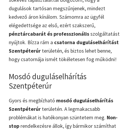
dugulások tartósan megszűnjenek, mindezt
kedvező áron kínálom. Számomra az ügyfél
elégedettsége az első, ezért szakszerű,
pénztárcabarát és professzionális
szolgáltatást
nyújtok. Bízza rám a
csatorna duguláselhárítást
Szentpéterúr
területén, és biztos lehet benne,
hogy csatornája ismét tökéletesen fog működni!
Mosdó duguláselhárítás
Szentpéterúr
Gyors és megbízható
mosdó duguláselhárítás
Szentpéterúr
területén. A legmakacsabb
problémákat is hatékonyan szüntetem meg.
Non-
stop
rendelkezésre állok, így bármikor számíthat