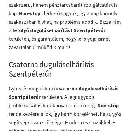
szakszerű, hanem pénztárcabarát szolgáltatást is
kap.
Non-stop
elérhető vagyok, így a nap bármely
szakaszában hívhat, ha probléma adódik. Bízza rám
a
lefolyó duguláselhárítást Szentpéterúr
területén, és garantálom, hogy lefolyója ismét
zavartalanul működik majd!
Csatorna duguláselhárítás
Szentpéterúr
Gyors és megbízható
csatorna duguláselhárítás
Szentpéterúr
területén. A legnagyobb
problémákat is hatékonyan oldom meg.
Non-stop
rendelkezésre állok, így bármikor elérhet, ha sürgős
segítségre van szüksége. Modern eszközökkel és
sokéves tapasztalattal dolgozom, hogy a