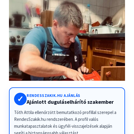
RENDESSZAKIK.HU AJÁNLÁS
✓
Ajánlott duguláselhárító szakember
Tóth Attila ellenőrzött bemutatkozó profillal szerepel a
RendesSzakik.hu rendszerében. A profil valós
munkatapasztalatok és ügyfél-visszajelzések alapján
segíti a biztonságosabb választást.