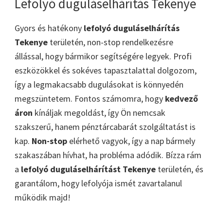
Lefolyó duguláselhárítás Tekenye
Gyors és hatékony
lefolyó duguláselhárítás
Tekenye
területén, non-stop rendelkezésre
állással, hogy bármikor segítségére legyek. Profi
eszközökkel és sokéves tapasztalattal dolgozom,
így a legmakacsabb dugulásokat is könnyedén
megszüntetem. Fontos számomra, hogy
kedvező
áron
kínáljak megoldást, így Ön nemcsak
szakszerű, hanem pénztárcabarát szolgáltatást is
kap.
Non-stop
elérhető vagyok, így a nap bármely
szakaszában hívhat, ha probléma adódik. Bízza rám
a
lefolyó duguláselhárítást Tekenye
területén, és
garantálom, hogy lefolyója ismét zavartalanul
működik majd!