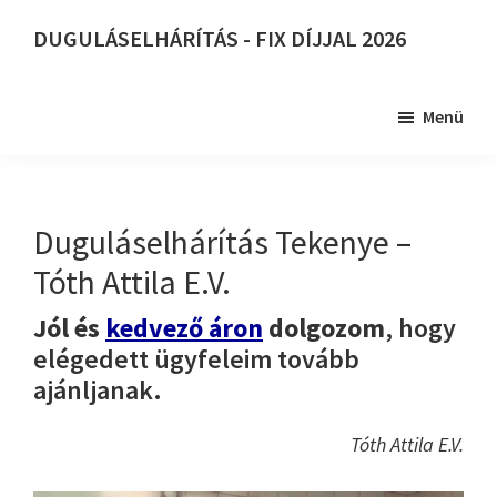
Skip
DUGULÁSELHÁRÍTÁS - FIX DÍJJAL 2026
to
DUGULÁSELHÁRÍTÁS
main
-
content
Menü
FIX
DÍJJAL
2026
Duguláselhárítás Tekenye –
Tóth Attila E.V.
Jól és
kedvező áron
dolgozom
, hogy
elégedett ügyfeleim tovább
ajánljanak.
Tóth Attila E.V.