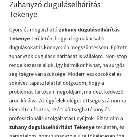
Zuhanyzó duguláselhárítás
Tekenye
Gyors és megbízható
zuhany duguláselhárítás
Tekenye
területén, hogy a legmakacsabb
dugulásokat is könnyedén megszüntessem. Épített
zuhanyzók duguláselhárítását is vállalom. Non-stop
rendelkezésre állok, így bármikor hívhat, ha sürgős
segítségre van szüksége. Modern eszközökkel és
sokéves tapasztalattal dolgozom, hogy a
problémát tartósan megoldjam, mindezt kedvező
áron kínálva. Az ügyfelek elégedettsége számomra
kiemelten fontos, ezért költséghatékony és
professzionális szolgáltatást nyújtok. Bízza rám a
zuhany duguláselhárítást Tekenye
területén, és
garantálom, hogy zuhanyzója újra tökéletesen fog