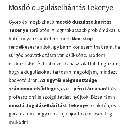
Mosdó duguláselhárítás Tekenye
Gyors és megbízható
mosdó duguláselhárítás
Tekenye
területén. A legmakacsabb problémákat is
hatékonyan szüntetem meg.
Non-stop
rendelkezésre állok, így bármikor számíthat rám, ha
sürgős beavatkozásra van szüksége. Modern
eszközökkel és több éves tapasztalattal dolgozom,
hogy a dugulásokat tartósan megoldjam, mindezt
kedvező áron.
Az ügyfél elégedettsége
számomra elsődleges
, ezért
pénztárcabarát
és
professzionális szolgáltatást nyújtok. Bízza rám a
mosdó duguláselhárítást Tekenye
területén, és
garantálom, hogy mosdója újra tökéletesen fog
működni!