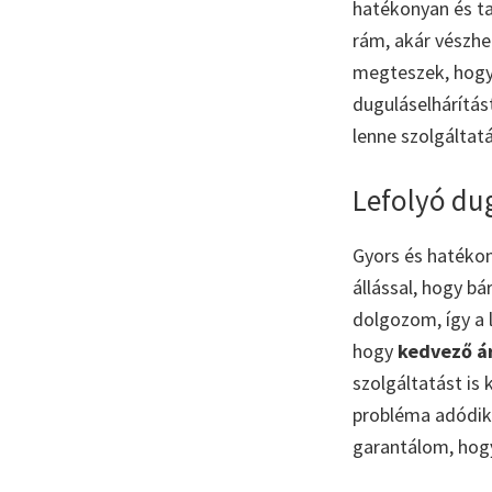
hatékonyan és t
rám, akár vészhe
megteszek, hogy 
duguláselhárítás
lenne szolgáltat
Lefolyó dug
Gyors és hatéko
állással, hogy b
dolgozom, így a
hogy
kedvező á
szolgáltatást is 
probléma adódik
garantálom, hogy