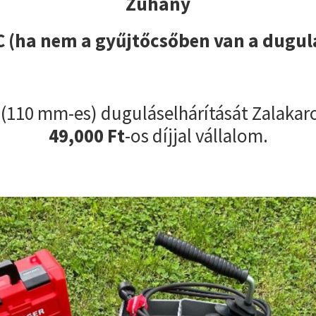
Zuhany
 (ha nem a gyűjtőcsőben van a dugul
ő
(110 mm-es) duguláselhárítását Zalakaro
49,000 Ft
-os díjjal vállalom.