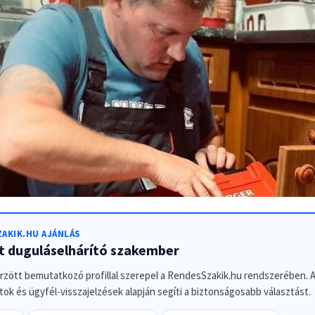
AKIK.HU AJÁNLÁS
tt duguláselhárító szakember
őrzött bemutatkozó profillal szerepel a RendesSzakik.hu rendszerében. A 
ok és ügyfél-visszajelzések alapján segíti a biztonságosabb választást.