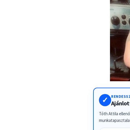
RENDESSZ
✓
Ajánlo
Tóth Attila ellen
munkatapasztalat