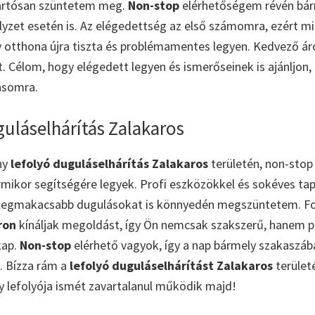
artósan szüntetem meg.
Non-stop
elérhetőségem révén bár
lyzet esetén is. Az elégedettség az első számomra, ezért m
otthona újra tiszta és problémamentes legyen. Kedvező ár
t. Célom, hogy elégedett legyen és ismerőseinek is ajánljon
ásomra.
uláselhárítás Zalakaros
ny
lefolyó duguláselhárítás Zalakaros
területén, non-stop
ármikor segítségére legyek. Profi eszközökkel és sokéves tap
 legmakacsabb dugulásokat is könnyedén megszüntetem. F
ron
kínáljak megoldást, így Ön nemcsak szakszerű, hanem p
kap.
Non-stop
elérhető vagyok, így a nap bármely szakaszába
. Bízza rám a
lefolyó duguláselhárítást Zalakaros
terület
 lefolyója ismét zavartalanul működik majd!