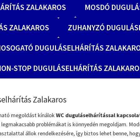
ÁRÍTÁS ZALAKAROS
MOSDÓ DUGULÁ
ÁS ZALAKAROS
ZUHANYZÓ DUGULÁS
OSOGATÓ DUGULÁSELHÁRÍTÁS ZALAKAR
NON-STOP DUGULÁSELHÁRÍTÁS ZALAKARO
elhárítás Zalakaros
ható megoldást kínálok
WC duguláselhárítással kapcsola
 a legmakacsabb problémákat is könnyedén megoldjam. Mod
asztalattal állok rendelkezésére, így biztos lehet benne, ho