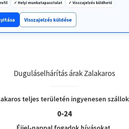
rofil
✓ Helyi munkatapasztalat
✓ Visszajelzés küldhető
nyitása
Visszajelzés küldése
Duguláselhárítás árak Zalakaros
lakaros teljes területén ingyenesen szállok 
0-24
Éjjel-nappal fogadok hívásokat.