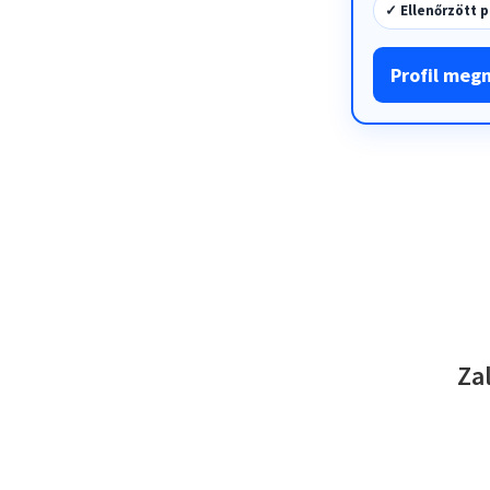
✓ Ellenőrzött p
Profil meg
Za