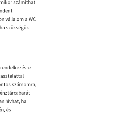
mikor számíthat
indent
on vállalom a WC
, ha szükségük
 rendelkezésre
asztalattal
ontos számomra,
énztárcabarát
n hívhat, ha
én, és