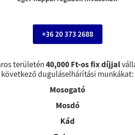
+36 20 373 2688
aros területén
40,000 Ft-os fix díjjal
váll
következő duguláselhárítási munkákat:
Mosogató
Mosdó
Kád