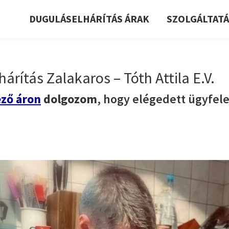
DUGULÁSELHÁRÍTÁS ÁRAK
SZOLGÁLTAT
árítás Zalakaros – Tóth Attila E.V.
ző áron
dolgozom
, hogy elégedett ügyfel